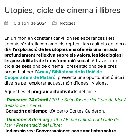
Utopies, cicle de cinema i llibres
10 d'abril de 2024
Notícies
En un món en constant canvi, on les esperances i els
somnis s’entrellacen amb els reptes i les realitats del dia a
dia,
l’exploració de les utopies ens ofereix una mirada
profundament reflexiva sobre els valors, les ideologies i
les possibilitats de transformació social
. A través d’un
cicle de sessions de cinema i presentacions de llibres
organitzat per l’
Arxiu / Biblioteca de la Unió de
Cooperadors de Mataró
, presenta una oportunitat única i
diversa per explorar aquest món d’idees i visions.
Aquest és el
programa d’activitats
del cicle:
·
Dimecres 24 d’abril
/ 19 h / Sala d’actes del Cafè de Mar /
Sessió de cinema:
‘Corazón del tiempo’
d’Alberto Cortés Calderón.
·
Dimecres 8 de maig
/ 19 h / Espai Culinari del Cafè de
Mar / Presentació del llibre:
‘Indios sin rey: Conversaciones con zapatistas sobre