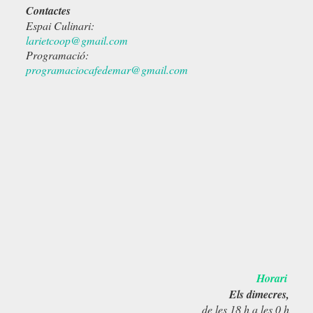
Contactes
Espai Culinari:
larietcoop@gmail.com
Programació:
programaciocafedemar@gmail.com
Horari
Els dimecres,
de les 18 h a les 0 h