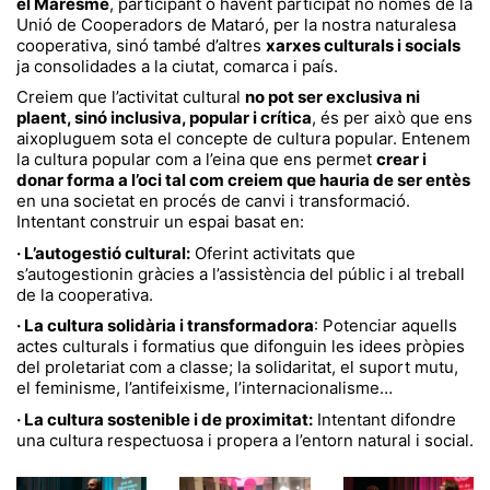
el Maresme
, participant o havent participat no només de la
Unió de Cooperadors de Mataró, per la nostra naturalesa
cooperativa, sinó també d’altres
xarxes culturals i socials
ja consolidades a la ciutat, comarca i país.
Creiem que l’activitat cultural
no pot ser exclusiva ni
plaent, sinó inclusiva, popular i crítica
, és per això que ens
aixopluguem sota el concepte de cultura popular. Entenem
la cultura popular com a l’eina que ens permet
crear i
donar forma a l’oci tal com creiem que hauria de ser entès
en una societat en procés de canvi i transformació.
Intentant construir un espai basat en:
· L’autogestió cultural:
Oferint activitats que
s’autogestionin gràcies a l’assistència del públic i al treball
de la cooperativa.
· La cultura solidària i transformadora
: Potenciar aquells
actes culturals i formatius que difonguin les idees pròpies
del proletariat com a classe; la solidaritat, el suport mutu,
el feminisme, l’antifeixisme, l’internacionalisme…
· La cultura sostenible i de proximitat:
Intentant difondre
una cultura respectuosa i propera a l’entorn natural i social.