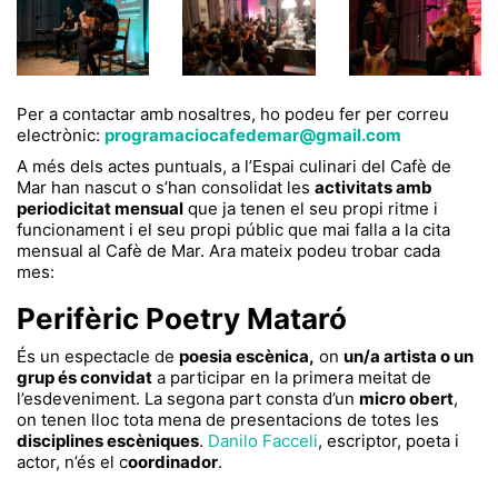
Per a contactar amb nosaltres, ho podeu fer per correu
electrònic:
programaciocafedemar@gmail.com
A més dels actes puntuals, a l’Espai culinari del Cafè de
Mar han nascut o s’han consolidat les
activitats amb
periodicitat mensual
que ja tenen el seu propi ritme i
funcionament i el seu propi públic que mai falla a la cita
mensual al Cafè de Mar. Ara mateix podeu trobar cada
mes:
Perifèric
Poetry
Mataró
És un espectacle de
poesia escènica,
on
un/a artista o un
grup és convidat
a participar en la primera meitat de
l’esdeveniment. La segona part consta d’un
micro obert
,
on tenen lloc tota mena de presentacions de totes les
disciplines escèniques
.
Danilo
Facceli
, escriptor, poeta i
actor, n’és el c
oordinador
.