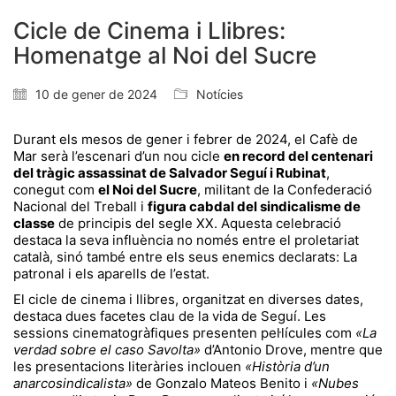
Cicle de Cinema i Llibres:
Homenatge al Noi del Sucre
10 de gener de 2024
Notícies
Durant els mesos de gener i febrer de 2024, el Cafè de
Mar serà l’escenari d’un nou cicle
en record del centenari
del tràgic assassinat de Salvador Seguí i Rubinat
,
conegut com
el Noi del Sucre
, militant de la Confederació
Nacional del Treball i
figura cabdal del sindicalisme de
classe
de principis del segle XX. Aquesta celebració
destaca la seva influència no només entre el proletariat
català, sinó també entre els seus enemics declarats: La
patronal i els aparells de l’estat.
El cicle de cinema i llibres, organitzat en diverses dates,
destaca dues facetes clau de la vida de Seguí. Les
sessions cinematogràfiques presenten pel·lícules com
«La
verdad sobre el caso Savolta»
d’Antonio Drove, mentre que
les presentacions literàries inclouen
«Història d’un
anarcosindicalista»
de Gonzalo Mateos Benito i
«Nubes