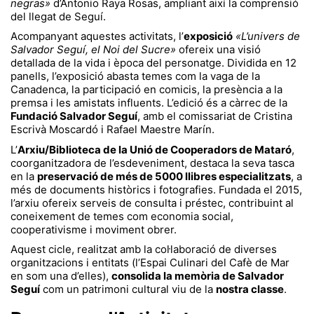
negras»
d’Antonio Raya Rosas, ampliant així la comprensió
del llegat de Seguí.
Acompanyant aquestes activitats, l’
exposició
«L’univers de
Salvador Seguí, el Noi del Sucre»
ofereix una visió
detallada de la vida i època del personatge. Dividida en 12
panells, l’exposició abasta temes com la vaga de la
Canadenca, la participació en comicis, la presència a la
premsa i les amistats influents. L’edició és a càrrec de la
Fundació Salvador Seguí
, amb el comissariat de Cristina
Escrivà Moscardó i Rafael Maestre Marín.
L’
Arxiu/Biblioteca de la Unió de Cooperadors de Mataró
,
coorganitzadora de l’esdeveniment, destaca la seva tasca
en la
preservació de més de 5000 llibres especialitzats
, a
més de documents històrics i fotografies. Fundada el 2015,
l’arxiu ofereix serveis de consulta i préstec, contribuint al
coneixement de temes com economia social,
cooperativisme i moviment obrer.
Aquest cicle, realitzat amb la col·laboració de diverses
organitzacions i entitats (l’Espai Culinari del Cafè de Mar
en som una d’elles),
consolida la memòria de Salvador
Seguí
com un patrimoni cultural viu de la
nostra classe
.