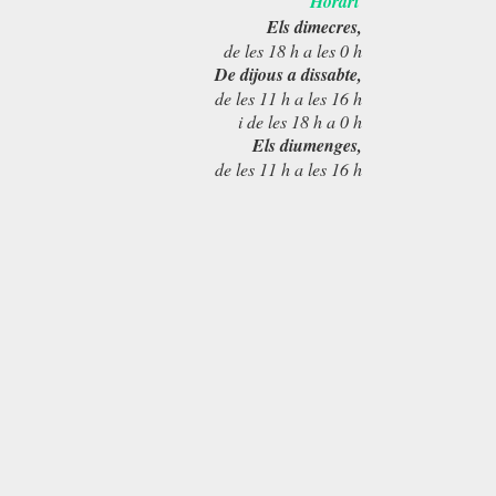
Horari
Els dimecres,
de les 18 h a les 0 h
De dijous a dissabte,
de les 11 h a les 16 h
i de les 18 h a 0 h
Els diumenges,
de les 11 h a les 16 h