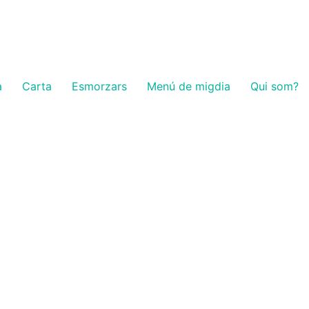
a
Carta
Esmorzars
Menú de migdia
Qui som?