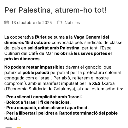
Per Palestina, aturem-ho tot!
13 d'octubre de 2025
Notícies
La cooperativa
l’Ariet
se suma a la
Vaga General del
dimecres 15 d’octubre
convocada pels sindicats de classe
del país en
solidaritat amb Palestina
, per tant, l’Espai
Culinari del Cafè de Mar
no obrirà les seves portes el
pròxim dimecres
.
No podem restar impassible
s davant el genocidi que
pateix el
poble palestí
perpetrat per la prefectura colonial
coneguda com a ‘Israel’. Per això, reiterem el nostre
compromís amb el manifest impulsat per la
XES
(Xarxa
d’Economia Solidària de Catalunya), al qual estem adherits:
· Prou silenci i complicitat amb ‘Israel’.
· Boicot a ‘Israel’ i fi de relacions.
· Prou ocupació, colonialisme i apartheid.
· Per la llibertat i pel dret a l’autodeterminació del poble
Palestí.