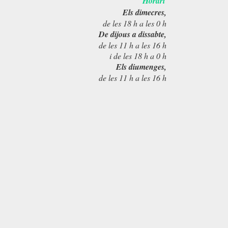
Horari
Els dimecres,
de les 18 h a les 0 h
De dijous a dissabte,
de les 11 h a les 16 h
i de les 18 h a 0 h
Els diumenges,
de les 11 h a les 16 h