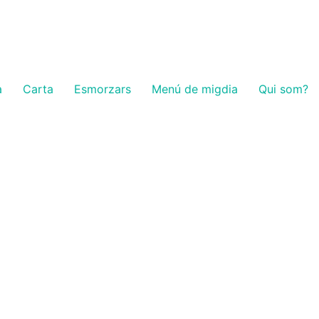
a
Carta
Esmorzars
Menú de migdia
Qui som?