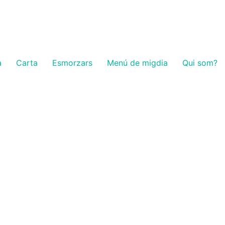
a
Carta
Esmorzars
Menú de migdia
Qui som?