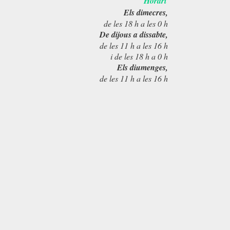
Horari
Els dimecres,
de les 18 h a les 0 h
De dijous a dissabte,
de les 11 h a les 16 h
i de les 18 h a 0 h
Els diumenges,
de les 11 h a les 16 h