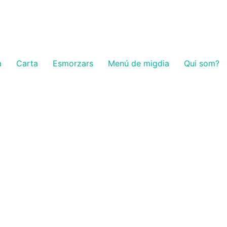
a
Carta
Esmorzars
Menú de migdia
Qui som?