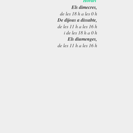
Horari
Els dimecres,
de les 18 h a les 0 h
De dijous a dissabte,
de les 11 h a les 16 h
i de les 18 h a 0 h
Els diumenges,
de les 11 h a les 16 h