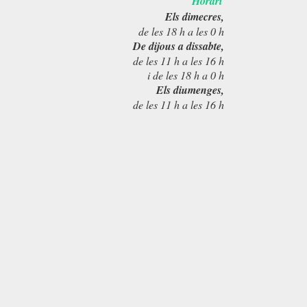
Horari
Els dimecres,
de les 18 h a les 0 h
De dijous a dissabte,
de les 11 h a les 16 h
i de les 18 h a 0 h
Els diumenges,
de les 11 h a les 16 h