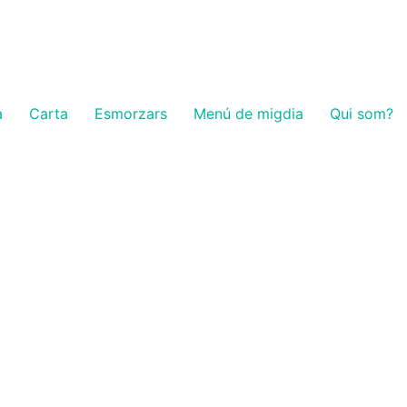
a
Carta
Esmorzars
Menú de migdia
Qui som?