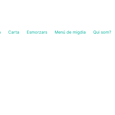
a
Carta
Esmorzars
Menú de migdia
Qui som?