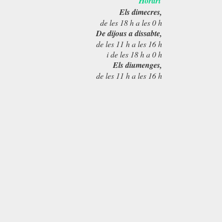
Horari
Els dimecres,
de les 18 h a les 0 h
De dijous a dissabte,
de les 11 h a les 16 h
i de les 18 h a 0 h
Els diumenges,
de les 11 h a les 16 h