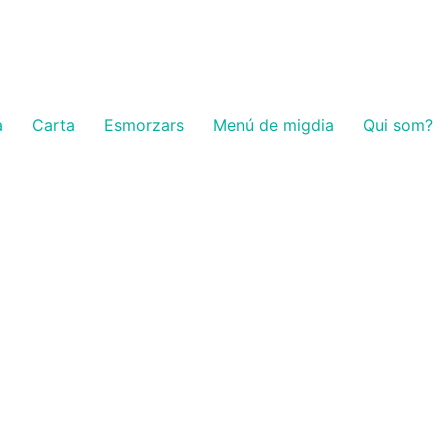
a
Carta
Esmorzars
Menú de migdia
Qui som?