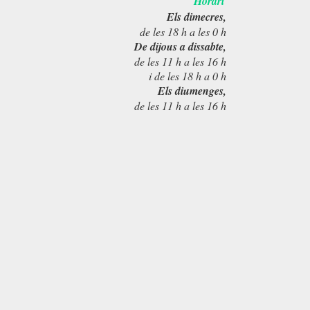
Horari
Els dimecres,
de les 18 h a les 0 h
De dijous a dissabte,
de les 11 h a les 16 h
i de les 18 h a 0 h
Els diumenges,
de les 11 h a les 16 h