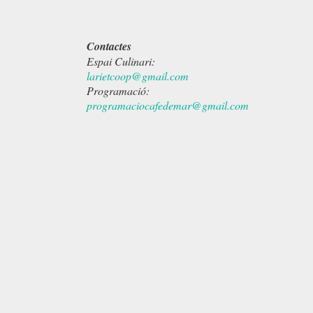
Contactes
Espai Culinari:
larietcoop@gmail.com
Programació:
programaciocafedemar@gmail.com