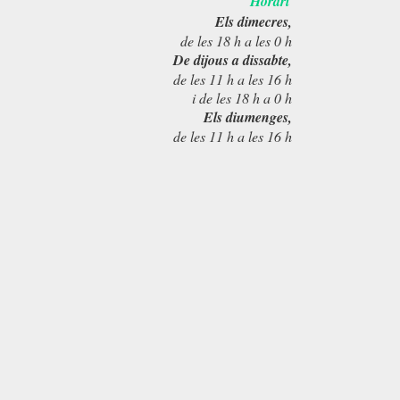
Horari
Els dimecres,
de les 18 h a les 0 h
De dijous a dissabte,
de les 11 h a les 16 h
i de les 18 h a 0 h
Els diumenges,
de les 11 h a les 16 h