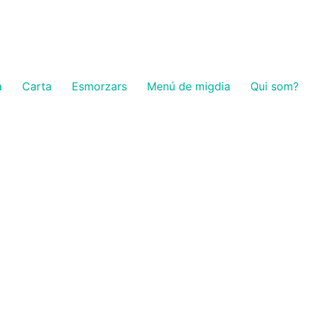
a
Carta
Esmorzars
Menú de migdia
Qui som?